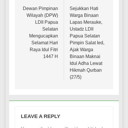
navigation
Dewan Pimpinan
Sejukkan Hati
Wilayah (DPW)
Warga Binaan
LDII Papua
Lapas Merauke,
Selatan
Ustadz LDII
Mengucapkan
Papua Selatan
Selamat Hari
Pimpin Salat Ied,
Raya Idul Fitri
Ajak Warga
1447 H
Binaan Maknai
Idul Adha Lewat
Hikmah Qurban
(27/5)
LEAVE A REPLY