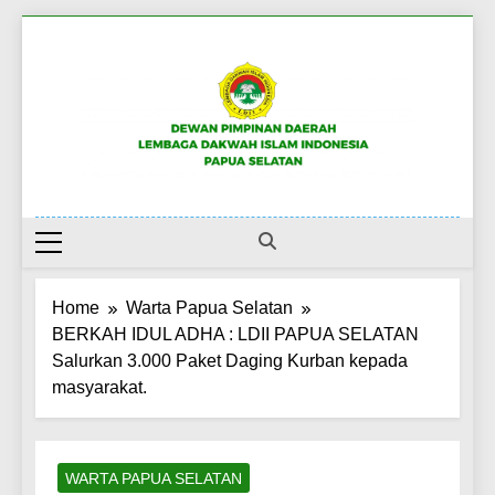
Skip
to
content
DPW LDII PAPUA
Website Resmi LDII Papua Selatan
SELATAN
Home
Warta Papua Selatan
BERKAH IDUL ADHA : LDII PAPUA SELATAN
Salurkan 3.000 Paket Daging Kurban kepada
masyarakat.
WARTA PAPUA SELATAN