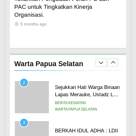
76
PAC untuk Tingkatkan Kinerja
Kasy
LDII Papua Gelar Sosialisasi
Organisasi.
5 m
Lokakarya Nasional Ekonomi
5 months ago
& Pendidikan Berbasis
NASIONAL
WARTA PAPUA SELATAN
Digital
1
Tingkatkan Kapasitas SDM
Pengurus, DPW LDII Papua
Warta Papua Selatan
Selatan Gelar Konsolidasi
BERITA KEGIATAN
LINTAS DAERAH
Organisasi (14/6)
2
Sejukkan Hati Warga Binaan
Lapas Merauke, Ustadz LDII
Papua Selatan Pimpin Salat
BERITA KEGIATAN
Ied, Ajak Warga Binaan
WARTA PAPUA SELATAN
Maknai Idul Adha Lewat
3
Hikmah Qurban (27/5)
BERKAH IDUL ADHA : LDII