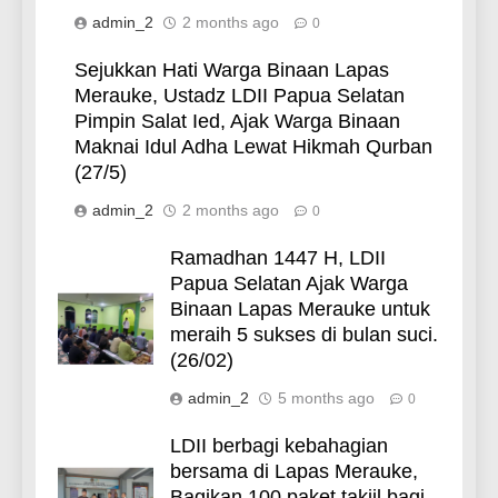
admin_2
2 months ago
0
Sejukkan Hati Warga Binaan Lapas
Merauke, Ustadz LDII Papua Selatan
Pimpin Salat Ied, Ajak Warga Binaan
Maknai Idul Adha Lewat Hikmah Qurban
(27/5)
admin_2
2 months ago
0
Ramadhan 1447 H, LDII
Papua Selatan Ajak Warga
Binaan Lapas Merauke untuk
meraih 5 sukses di bulan suci.
(26/02)
admin_2
5 months ago
0
LDII berbagi kebahagian
bersama di Lapas Merauke,
Bagikan 100 paket takjil bagi