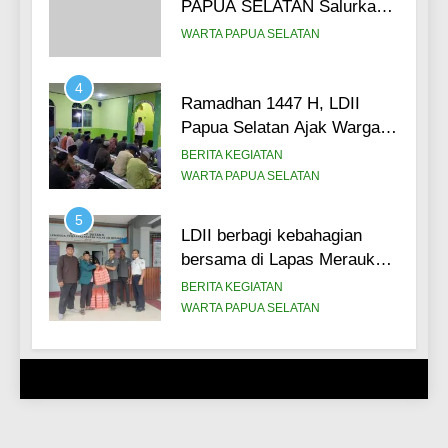
PAPUA SELATAN Salurkan
3.000 Paket Daging Kurban
WARTA PAPUA SELATAN
kepada masyarakat.
4
Ramadhan 1447 H, LDII
Papua Selatan Ajak Warga
Binaan Lapas Merauke untuk
BERITA KEGIATAN
meraih 5 sukses di bulan
WARTA PAPUA SELATAN
suci. (26/02)
5
LDII berbagi kebahagian
bersama di Lapas Merauke,
Bagikan 100 paket takjil bagi
BERITA KEGIATAN
warga binaan.
WARTA PAPUA SELATAN
6
Perkuat Sinergi dan
Kolaborasi LDII Papua
Selatan Hadiri Upacara Hari
BERITA KEGIATAN
Santri Nasional 2025,
WARTA PAPUA SELATAN