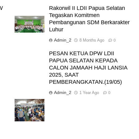
W
Rakorwil II LDII Papua Selatan
Tegaskan Komitmen
Pembangunan SDM Berkarakter
Luhur
Admin_2
8 Months Ago
0
PESAN KETUA DPW LDII
PAPUA SELATAN KEPADA
CALON JAMAAH HAJI LANSIA
2025, SAAT
PEMBERANGKATAN.(19/05)
Admin_2
1 Year Ago
0