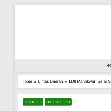
Skip
to
content
H
Home
Lintas Daerah
LDII Manokwari Gelar 
HEADLINES
LINTAS DAERAH