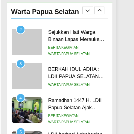
SDM Pengurus, DPW
Warta Papua Selatan
LDII Papua Selatan Gelar
BERITA KEGIATAN
Konsolidasi Organisasi
LINTAS DAERAH
(14/6)
2
Sejukkan Hati Warga
Binaan Lapas Merauke,
Ustadz LDII Papua
BERITA KEGIATAN
Selatan Pimpin Salat Ied,
WARTA PAPUA SELATAN
Ajak Warga Binaan
3
Maknai Idul Adha Lewat
BERKAH IDUL ADHA :
Hikmah Qurban (27/5)
LDII PAPUA SELATAN
Salurkan 3.000 Paket
WARTA PAPUA SELATAN
Daging Kurban kepada
masyarakat.
4
Ramadhan 1447 H, LDII
Papua Selatan Ajak
Warga Binaan Lapas
BERITA KEGIATAN
Merauke untuk meraih 5
WARTA PAPUA SELATAN
sukses di bulan suci.
5