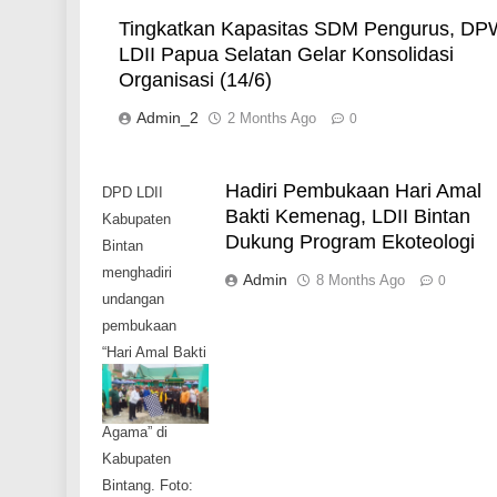
Tingkatkan Kapasitas SDM Pengurus, DP
LDII Papua Selatan Gelar Konsolidasi
Organisasi (14/6)
Admin_2
2 Months Ago
0
Hadiri Pembukaan Hari Amal
DPD LDII
Bakti Kemenag, LDII Bintan
Kabupaten
Dukung Program Ekoteologi
Bintan
menghadiri
Admin
8 Months Ago
0
undangan
pembukaan
“Hari Amal Bakti
ke-80
Kementerian
Agama” di
Kabupaten
Bintang. Foto: