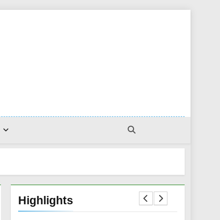
Highlights
73
Ketua LDII Nabire Hadiri