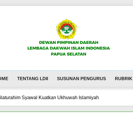
DPW LDII PAPUA SELATAN
Website Resmi LDII Papua Selatan
OME
TENTANG LDII
SUSUNAN PENGURUS
RUBRIK
Silaturahim Syawal Kuatkan Ukhuwah Islamiyah