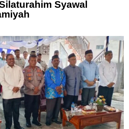
Silaturahim Syawal
amiyah
AL
BERITA KEGIATAN
HEADLINES
II Heram Terima
Rakorwil II LDII Papua Selatan
 Endemik Papua
Tegaskan Komitmen Pembangu
SDM Berkarakter Luhur
1 Year Ago