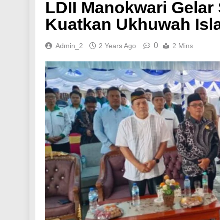
LDII Manokwari Gelar 
Kuatkan Ukhuwah Isl
0
Admin_2
2 Years Ago
2 Mins
HEADLINES
NASION
Generasi Muda LD
Sosialisasi Satwa
1 Year Ago