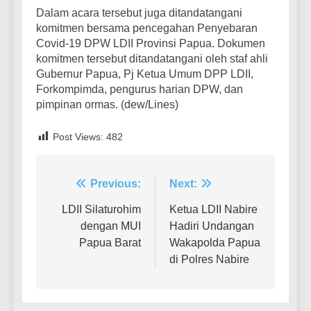
Dalam acara tersebut juga ditandatangani
komitmen bersama pencegahan Penyebaran
Covid-19 DPW LDII Provinsi Papua. Dokumen
komitmen tersebut ditandatangani oleh staf ahli
Gubernur Papua, Pj Ketua Umum DPP LDII,
Forkompimda, pengurus harian DPW, dan
pimpinan ormas. (dew/Lines)
Post Views:
482
Post
Previous:
Next:
navigation
LDII Silaturohim
Ketua LDII Nabire
dengan MUI
Hadiri Undangan
Papua Barat
Wakapolda Papua
di Polres Nabire