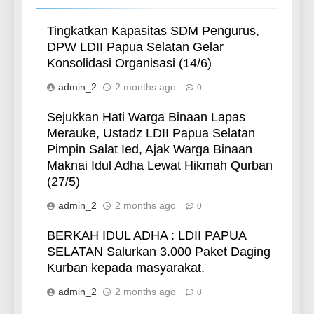
Tingkatkan Kapasitas SDM Pengurus,
DPW LDII Papua Selatan Gelar
Konsolidasi Organisasi (14/6)
admin_2
2 months ago
0
Sejukkan Hati Warga Binaan Lapas
Merauke, Ustadz LDII Papua Selatan
Pimpin Salat Ied, Ajak Warga Binaan
Maknai Idul Adha Lewat Hikmah Qurban
(27/5)
admin_2
2 months ago
0
BERKAH IDUL ADHA : LDII PAPUA
SELATAN Salurkan 3.000 Paket Daging
Kurban kepada masyarakat.
admin_2
2 months ago
0