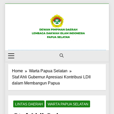
Skip
to
content
DPW LDII PAPUA
Website Resmi LDII Papua Selatan
SELATAN
Home
Warta Papua Selatan
Staf Ahli Gubernur Apresiasi Kontribusi LDII
dalam Membangun Papua
LINTAS DAERAH
WARTA PAPUA SELATAN