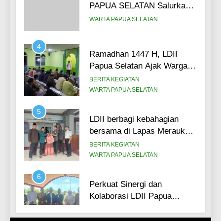
kepada masyarakat.
4
Ramadhan 1447 H, LDII
Papua Selatan Ajak Warga
Binaan Lapas Merauke untuk
BERITA KEGIATAN
meraih 5 sukses di bulan
WARTA PAPUA SELATAN
suci. (26/02)
5
LDII berbagi kebahagian
bersama di Lapas Merauke,
Bagikan 100 paket takjil bagi
BERITA KEGIATAN
warga binaan.
WARTA PAPUA SELATAN
6
Perkuat Sinergi dan
Kolaborasi LDII Papua
Selatan Hadiri Upacara Hari
BERITA KEGIATAN
Santri Nasional 2025,
WARTA PAPUA SELATAN
perkuat peran pesantren
7
untuk mencetak generasi