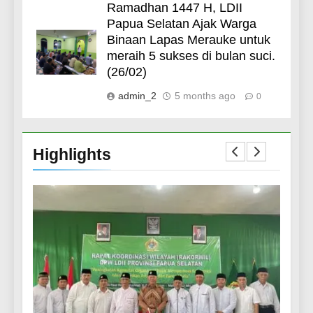
Ramadhan 1447 H, LDII
73
Ketua LDII Nabire Hadiri
Papua Selatan Ajak Warga
Undangan Wakapolda Papua
Binaan Lapas Merauke untuk
di Polres Nabire
LINTAS DAERAH
meraih 5 sukses di bulan suci.
WARTA PAPUA SELATAN
(26/02)
admin_2
5 months ago
0
74
Staf Ahli Gubernur Apresiasi
Kontribusi LDII dalam
Membangun Papua
LINTAS DAERAH
Highlights
WARTA PAPUA SELATAN
75
LDII Silaturohim dengan MUI
Papua Barat
WARTA PAPUA SELATAN
76
LDII Papua Gelar Sosialisasi