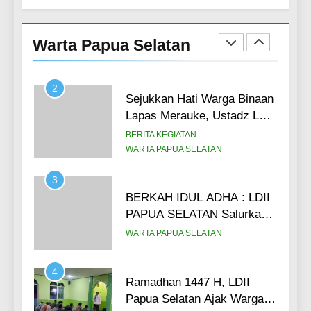
Tingkatkan Kapasitas SDM
Pengurus, DPW LDII Papua
Warta Papua Selatan
Selatan Gelar Konsolidasi
BERITA KEGIATAN
LINTAS DAERAH
Organisasi (14/6)
2
Sejukkan Hati Warga Binaan
Lapas Merauke, Ustadz LDII
Papua Selatan Pimpin Salat
BERITA KEGIATAN
Ied, Ajak Warga Binaan
WARTA PAPUA SELATAN
Maknai Idul Adha Lewat
3
Hikmah Qurban (27/5)
BERKAH IDUL ADHA : LDII
PAPUA SELATAN Salurkan
3.000 Paket Daging Kurban
WARTA PAPUA SELATAN
kepada masyarakat.
4
Ramadhan 1447 H, LDII
Papua Selatan Ajak Warga