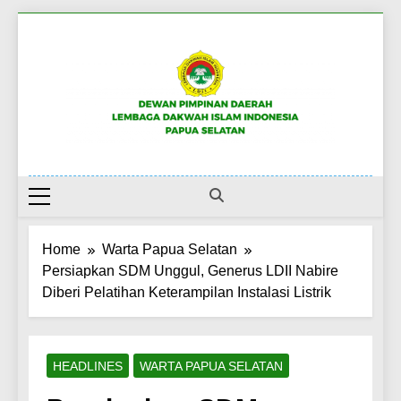
Skip
to
content
DPW LDII PAPUA
Website Resmi LDII Papua Selatan
SELATAN
Home
Warta Papua Selatan
Persiapkan SDM Unggul, Generus LDII Nabire
Diberi Pelatihan Keterampilan Instalasi Listrik
HEADLINES
WARTA PAPUA SELATAN