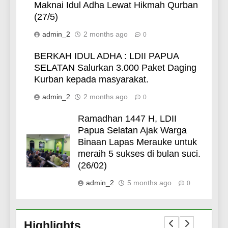
Maknai Idul Adha Lewat Hikmah Qurban
(27/5)
admin_2
2 months ago
0
BERKAH IDUL ADHA : LDII PAPUA
SELATAN Salurkan 3.000 Paket Daging
Kurban kepada masyarakat.
admin_2
2 months ago
0
Ramadhan 1447 H, LDII
Papua Selatan Ajak Warga
Binaan Lapas Merauke untuk
meraih 5 sukses di bulan suci.
(26/02)
admin_2
5 months ago
0
73
Ketua LDII Nabire Hadiri
Undangan Wakapolda Papua
di Polres Nabire
LINTAS DAERAH
Highlights