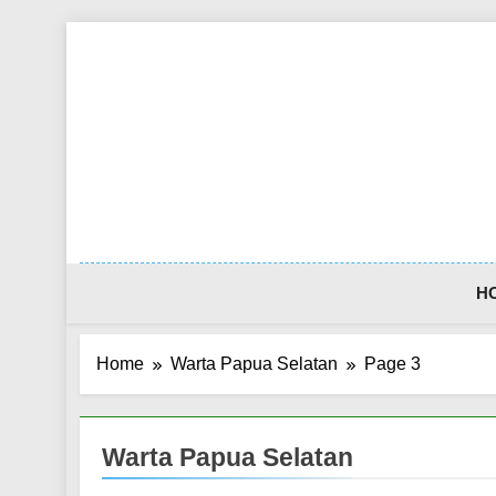
Skip
to
content
H
Home
Warta Papua Selatan
Page 3
Warta Papua Selatan