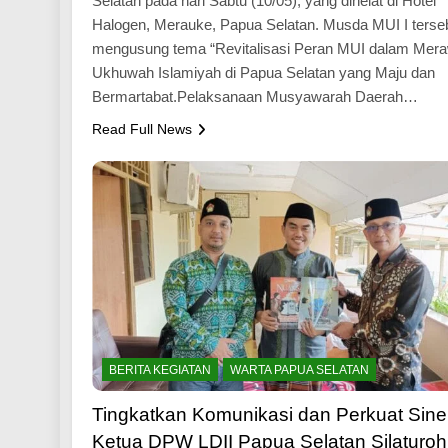
Selatan pada hari Sabtu (10/05), yang dihelat di Hotel
Halogen, Merauke, Papua Selatan. Musda MUI I terse
mengusung tema “Revitalisasi Peran MUI dalam Mer
Ukhuwah Islamiyah di Papua Selatan yang Maju dan
Bermartabat.Pelaksanaan Musyawarah Daerah…
Read Full News
BERITA KEGIATAN
WARTA PAPUA SELATAN
Tingkatkan Komunikasi dan Perkuat Siner
Ketua DPW LDII Papua Selatan Silaturo