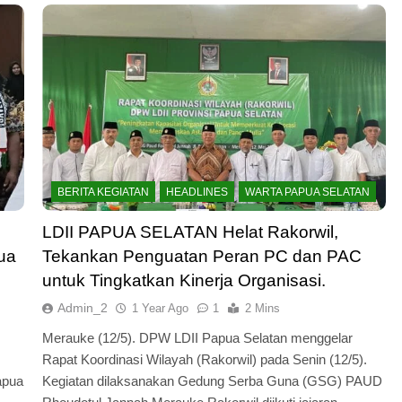
EADLINES
BERITA KEGIATAN
HEADLINES
BERITA KEGIATAN
HEADLINES
WARTA PAPUA SELATAN
apua Selatan
LDII PAPUA SELATAN Helat
men Pembangunan
Rakorwil, Tekankan Penguatan
LDII PAPUA SELATAN Helat Rakorwil,
Luhur
Peran PC dan PAC untuk Tingka
ua
Tekankan Penguatan Peran PC dan PAC
Kinerja Organisasi.
untuk Tingkatkan Kinerja Organisasi.
1 Year Ago
Admin_2
1 Year Ago
1
2 Mins
Merauke (12/5). DPW LDII Papua Selatan menggelar
Rapat Koordinasi Wilayah (Rakorwil) pada Senin (12/5).
apua
Kegiatan dilaksanakan Gedung Serba Guna (GSG) PAUD