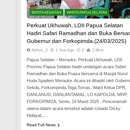
BERITA KEGIATAN
WARTA PAPUA SELATAN
Perkuat Ukhuwah, LDII Papua Selatan
Hadiri Safari Ramadhan dan Buka Bers
Gubernur dan Forkopimda.(24/03/2025)
Admin_2
1 Year Ago
0
2 Mins
Papua Selatan – Merauke, Perkuat Ukhuwah, LDII
Provinsi Papua Selatan hadiri undangan acara Safari
Ramadhan dan Buka Puasa bersama di Masjid Nurul
Huda Spadem Merauke. Acara ini dihadiri oleh Gubern
Sekda, Forkompinda,Toga,Tomas, Wakil Ketua DPR,
DANLANUD, DANLANTAMAL, LO KAPOLDA, MRP,
FORKOPIMDA, Senin, 24 Maret 2025 . Penceramah
utama dalam acara tersebut adalah Ustadz Dicky
Hidayat.,…
Read Full News