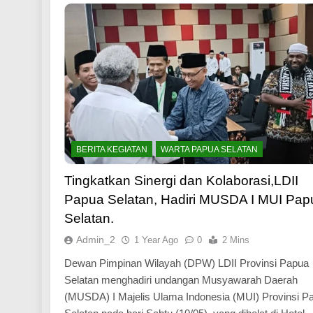
ADLINES
NASIONAL
BERITA KEGIATAN
H
BERITA KEGIATAN
WARTA PAPUA SELATAN
erasi Muda LDII Heram Terima
Rakorwil II LDII P
ialisasi Satwa Endemik Papua
Tegaskan Komit
Tingkatkan Sinergi dan Kolaborasi,LDII
SDM Berkarakter 
Year Ago
Papua Selatan, Hadiri MUSDA I MUI Pap
1 Year Ago
Selatan.
Admin_2
1 Year Ago
0
2 Mins
Dewan Pimpinan Wilayah (DPW) LDII Provinsi Papua
Selatan menghadiri undangan Musyawarah Daerah
(MUSDA) I Majelis Ulama Indonesia (MUI) Provinsi P