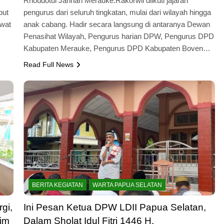
Rhoudotul Jannah Merauke.Rakorwil diikuti jajaran
but
pengurus dari seluruh tingkatan, mulai dari wilayah hingga
awat
anak cabang. Hadir secara langsung di antaranya Dewan
Penasihat Wilayah, Pengurus harian DPW, Pengurus DPD
Kabupaten Merauke, Pengurus DPD Kabupaten Boven…
Read Full News
BERITA KEGIATAN
WARTA PAPUA SELATAN
gi,
Ini Pesan Ketua DPW LDII Papua Selatan,
him
Dalam Sholat Idul Fitri 1446 H.