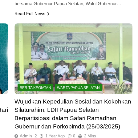
bersama Gubernur Papua Selatan, Wakil Gubernur…
Read Full News
BERITA KEGIATAN
WARTA PAPUA SELATAN
Wujudkan Kepedulian Sosial dan Kokohkan
ari
Silaturahim, LDII Papua Selatan
Berpartisipasi dalam Safari Ramadhan
Gubernur dan Forkopimda (25/03/2025)
Admin_2
1 Year Ago
0
2 Mins