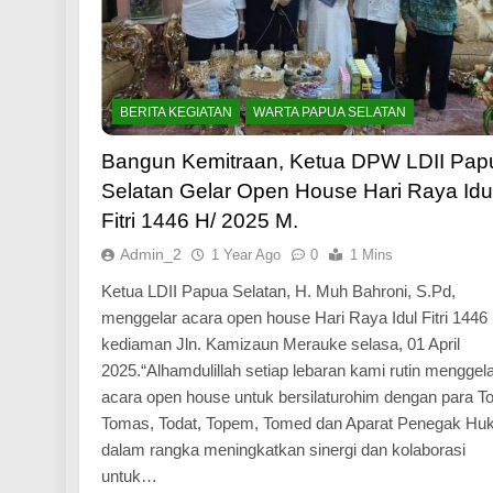
BERITA KEGIATAN
WARTA PAPUA SELATAN
Bangun Kemitraan, Ketua DPW LDII Pap
Selatan Gelar Open House Hari Raya Idu
Fitri 1446 H/ 2025 M.
Admin_2
1 Year Ago
0
1 Mins
Ketua LDII Papua Selatan, H. Muh Bahroni, S.Pd,
menggelar acara open house Hari Raya Idul Fitri 1446 
kediaman Jln. Kamizaun Merauke selasa, 01 April
2025.“Alhamdulillah setiap lebaran kami rutin menggel
acara open house untuk bersilaturohim dengan para T
Tomas, Todat, Topem, Tomed dan Aparat Penegak H
dalam rangka meningkatkan sinergi dan kolaborasi
untuk…