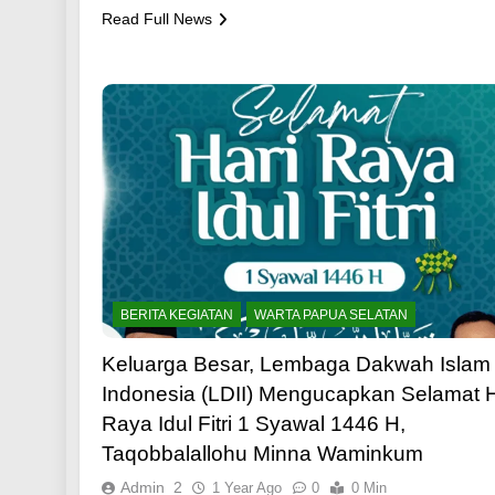
Read Full News
BERITA KEGIATAN
WARTA PAPUA SELATAN
Keluarga Besar, Lembaga Dakwah Islam
Indonesia (LDII) Mengucapkan Selamat H
Raya Idul Fitri 1 Syawal 1446 H,
Taqobbalallohu Minna Waminkum
Admin_2
1 Year Ago
0
0 Min