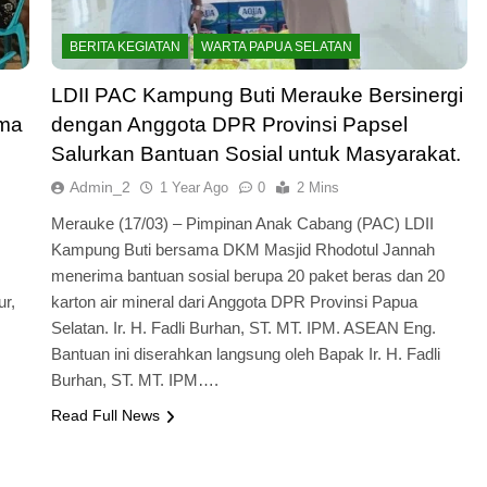
BERITA KEGIATAN
WARTA PAPUA SELATAN
LDII PAC Kampung Buti Merauke Bersinergi
ama
dengan Anggota DPR Provinsi Papsel
Salurkan Bantuan Sosial untuk Masyarakat.
Admin_2
1 Year Ago
0
2 Mins
Merauke (17/03) – Pimpinan Anak Cabang (PAC) LDII
Kampung Buti bersama DKM Masjid Rhodotul Jannah
menerima bantuan sosial berupa 20 paket beras dan 20
ur,
karton air mineral dari Anggota DPR Provinsi Papua
Selatan. Ir. H. Fadli Burhan, ST. MT. IPM. ASEAN Eng.
Bantuan ini diserahkan langsung oleh Bapak Ir. H. Fadli
Burhan, ST. MT. IPM….
Read Full News