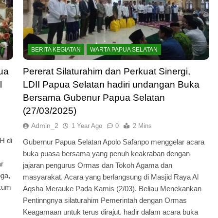
BERITA KEGIATAN
WARTA PAPUA SELATAN
ua
Pererat Silaturahim dan Perkuat Sinergi,
l
LDII Papua Selatan hadiri undangan Buka
Bersama Gubenur Papua Selatan
(27/03/2025)
Admin_2
1 Year Ago
0
2 Mins
H di
Gubernur Papua Selatan Apolo Safanpo menggelar acara
buka puasa bersama yang penuh keakraban dengan
ar
jajaran pengurus Ormas dan Tokoh Agama dan
oga,
masyarakat. Acara yang berlangsung di Masjid Raya Al
ukum
Aqsha Merauke Pada Kamis (2/03). Beliau Menekankan
Pentinngnya silaturahim Pemerintah dengan Ormas
Keagamaan untuk terus dirajut. hadir dalam acara buka