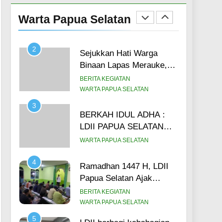
Binaan Lapas Merauke,
Warta Papua Selatan
Ustadz LDII Papua
BERITA KEGIATAN
Selatan Pimpin Salat Ied,
WARTA PAPUA SELATAN
Ajak Warga Binaan
3
Maknai Idul Adha Lewat
BERKAH IDUL ADHA :
Hikmah Qurban (27/5)
LDII PAPUA SELATAN
Salurkan 3.000 Paket
WARTA PAPUA SELATAN
Daging Kurban kepada
masyarakat.
4
Ramadhan 1447 H, LDII
Papua Selatan Ajak
Warga Binaan Lapas
BERITA KEGIATAN
Merauke untuk meraih 5
WARTA PAPUA SELATAN
sukses di bulan suci.
5
LDII berbagi kebahagian
(26/02)
bersama di Lapas
Merauke, Bagikan 100
BERITA KEGIATAN
paket takjil bagi warga
WARTA PAPUA SELATAN
binaan.
6