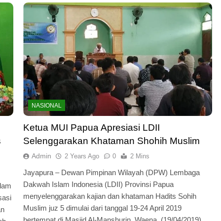
AL
BERITA KEGIATAN
HEADLINES
NASIONAL
II Heram Terima
Rakorwil II LDII Papua Selatan
 Endemik Papua
Tegaskan Komitmen Pembangu
Ketua MUI Papua Apresiasi LDII
SDM Berkarakter Luhur
s
Selenggarakan Khataman Shohih Muslim
2 Years Ago
Admin
2 Years Ago
0
2 Mins
Jayapura – Dewan Pimpinan Wilayah (DPW) Lembaga
Dakwah Islam Indonesia (LDII) Provinsi Papua
lam
menyelenggarakan kajian dan khataman Hadits Sohih
sasi
Muslim juz 5 dimulai dari tanggal 19-24 April 2019
an
bertempat di Masjid Al-Manshurin, Waena, (19/04/2019).