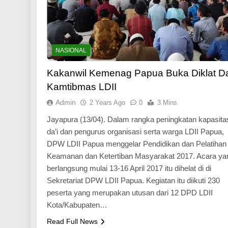
NASIONAL
Kakanwil Kemenag Papua Buka Diklat Da
Kamtibmas LDII
Admin
2 Years Ago
0
3 Mins
Jayapura (13/04). Dalam rangka peningkatan kapasita
da’i dan pengurus organisasi serta warga LDII Papua,
DPW LDII Papua menggelar Pendidikan dan Pelatihan 
Keamanan dan Ketertiban Masyarakat 2017. Acara ya
berlangsung mulai 13-16 April 2017 itu dihelat di di
Sekretariat DPW LDII Papua. Kegiatan itu diikuti 230
peserta yang merupakan utusan dari 12 DPD LDII
Kota/Kabupaten…
Read Full News