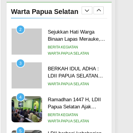
SDM Pengurus, DPW
Warta Papua Selatan
LDII Papua Selatan Gelar
BERITA KEGIATAN
Konsolidasi Organisasi
LINTAS DAERAH
(14/6)
2
Sejukkan Hati Warga
Binaan Lapas Merauke,
Ustadz LDII Papua
BERITA KEGIATAN
Selatan Pimpin Salat Ied,
WARTA PAPUA SELATAN
Ajak Warga Binaan
3
Maknai Idul Adha Lewat
BERKAH IDUL ADHA :
Hikmah Qurban (27/5)
LDII PAPUA SELATAN
Salurkan 3.000 Paket
WARTA PAPUA SELATAN
Daging Kurban kepada
masyarakat.
4
Ramadhan 1447 H, LDII
Papua Selatan Ajak
Warga Binaan Lapas
BERITA KEGIATAN
Merauke untuk meraih 5
WARTA PAPUA SELATAN
sukses di bulan suci.
5
LDII berbagi kebahagian