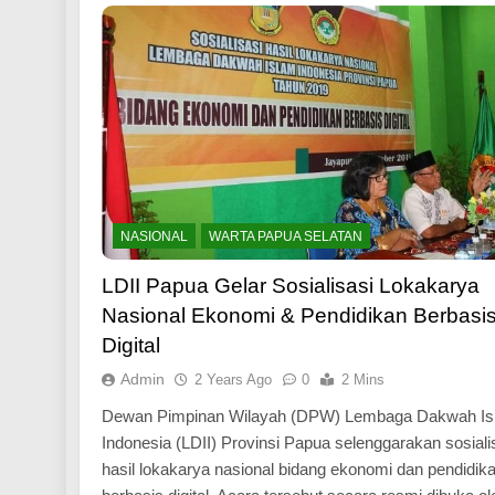
HEADLINES
NASION
NASIONAL
WARTA PAPUA SELATAN
Generasi Muda LD
Sosialisasi Satwa
LDII Papua Gelar Sosialisasi Lokakarya
2 Years Ago
Nasional Ekonomi & Pendidikan Berbasi
Digital
Admin
2 Years Ago
0
2 Mins
Dewan Pimpinan Wilayah (DPW) Lembaga Dakwah Is
Indonesia (LDII) Provinsi Papua selenggarakan sosiali
hasil lokakarya nasional bidang ekonomi dan pendidik