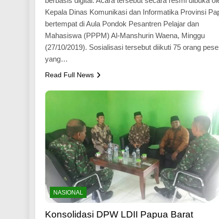
berbasis digital. Acara tersebut secara resmi dibuka ol
Kepala Dinas Komunikasi dan Informatika Provinsi Pa
bertempat di Aula Pondok Pesantren Pelajar dan
Mahasiswa (PPPM) Al-Manshurin Waena, Minggu
(27/10/2019). Sosialisasi tersebut diikuti 75 orang pese
yang…
Read Full News
NASIONAL
Konsolidasi DPW LDII Papua Barat