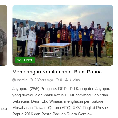
NASIONAL
Membangun Kerukunan di Bumi Papua
Admin
2 Years Ago
0
4 Mins
Jayapura (28/5) Pengurus DPD LDII Kabupaten Jayapura
yang diwakili oleh Wakil Ketua H. Muhammad Sabir dan
Sekretaris Desri Eko Winasis menghadiri pembukaan
Musabaqah Tilawatil Quran (MTQ) XXVI Tingkat Provinsi
nota
Papua 2016 dan Pesta Paduan Suara Gerejawi