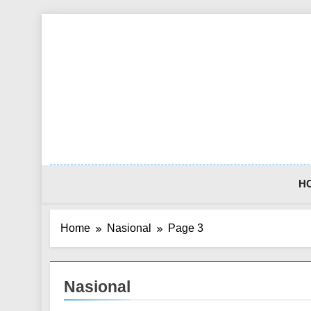
Skip
to
content
H
Home
Nasional
Page 3
Nasional