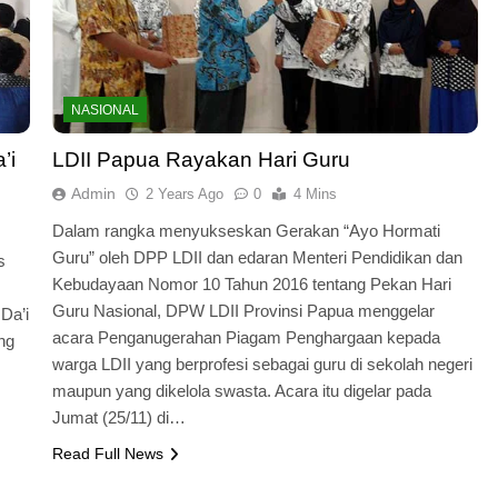
NASIONAL
’i
LDII Papua Rayakan Hari Guru
Admin
2 Years Ago
0
4 Mins
Dalam rangka menyukseskan Gerakan “Ayo Hormati
Guru” oleh DPP LDII dan edaran Menteri Pendidikan dan
s
Kebudayaan Nomor 10 Tahun 2016 tentang Pekan Hari
Guru Nasional, DPW LDII Provinsi Papua menggelar
Da’i
acara Penganugerahan Piagam Penghargaan kepada
ng
warga LDII yang berprofesi sebagai guru di sekolah negeri
maupun yang dikelola swasta. Acara itu digelar pada
Jumat (25/11) di…
Read Full News