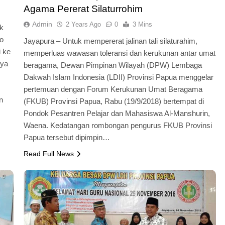
Agama Pererat Silaturrohim
Admin
2 Years Ago
0
3 Mins
k
o
Jayapura – Untuk mempererat jalinan tali silaturahim,
i ke
memperluas wawasan toleransi dan kerukunan antar umat
nya
beragama, Dewan Pimpinan Wilayah (DPW) Lembaga
Dakwah Islam Indonesia (LDII) Provinsi Papua menggelar
pertemuan dengan Forum Kerukunan Umat Beragama
n
(FKUB) Provinsi Papua, Rabu (19/9/2018) bertempat di
Pondok Pesantren Pelajar dan Mahasiswa Al-Manshurin,
Waena. Kedatangan rombongan pengurus FKUB Provinsi
Papua tersebut dipimpin…
Read Full News